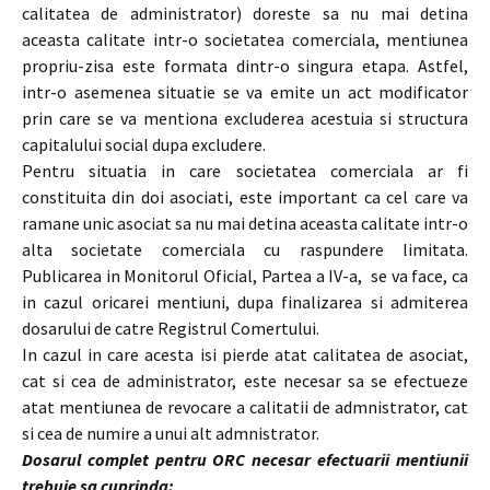
calitatea de administrator) doreste sa nu mai detina
aceasta calitate intr-o societatea comerciala, mentiunea
propriu-zisa este formata dintr-o singura etapa.
Astfel,
intr-o asemenea situatie se va emite un act modificator
prin care se va mentiona excluderea acestuia si structura
capitalului social dupa excludere.
Pentru situatia in care societatea comerciala ar fi
constituita din doi asociati, este important ca cel care va
ramane unic asociat sa nu mai detina aceasta calitate intr-o
alta societate comerciala cu raspundere limitata.
Publicarea in Monitorul Oficial, Partea a IV-a, se va face, ca
in cazul oricarei mentiuni, dupa finalizarea si admiterea
dosarului de catre Registrul Comertului.
In cazul in care acesta isi pierde atat calitatea de asociat,
cat si cea de administrator, este necesar sa se efectueze
atat mentiunea de revocare a calitatii de admnistrator, cat
si cea de numire a unui alt admnistrator.
Dosarul complet pentru ORC necesar efectuarii mentiunii
trebuie sa cuprinda: