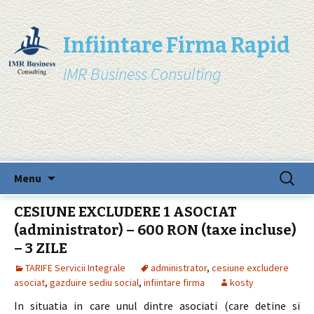
Infiintare Firma Rapid
IMR Business Consulting
Skip
Search
Menu
to
for:
content
CESIUNE EXCLUDERE 1 ASOCIAT
(administrator) – 600 RON (taxe incluse)
– 3 ZILE
TARIFE Servicii Integrale
administrator
,
cesiune excludere
asociat
,
gazduire sediu social
,
infiintare firma
kosty
In situatia in care unul dintre asociati (care detine si