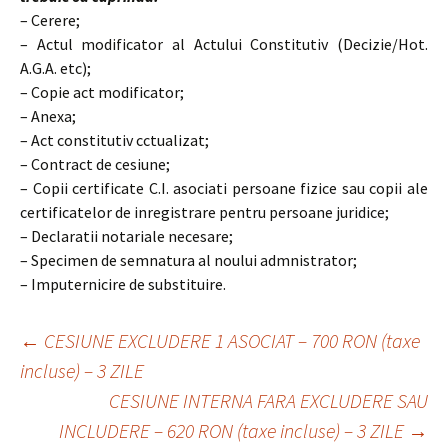
– Cerere;
– Actul modificator al Actului Constitutiv (Decizie/Hot.
A.G.A. etc);
– Copie act modificator;
– Anexa;
– Act constitutiv cctualizat;
– Contract de cesiune;
– Copii certificate C.I. asociati persoane fizice sau copii ale
certificatelor de inregistrare pentru persoane juridice;
– Declaratii notariale necesare;
– Specimen de semnatura al noului admnistrator;
– Imputernicire de substituire.
Post
←
CESIUNE EXCLUDERE 1 ASOCIAT – 700 RON (taxe
incluse) – 3 ZILE
navigation
CESIUNE INTERNA FARA EXCLUDERE SAU
INCLUDERE – 620 RON (taxe incluse) – 3 ZILE
→