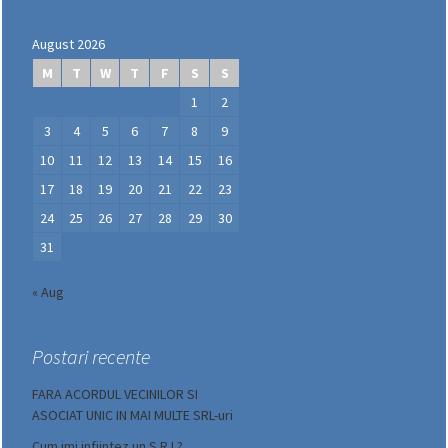
August 2026
M
T
W
T
F
S
S
1
2
3
4
5
6
7
8
9
10
11
12
13
14
15
16
17
18
19
20
21
22
23
24
25
26
27
28
29
30
31
« Aug
Postari recente
FARA ACORDUL VECINILOR SI
ASOCIAT UNIC IN MAI MULTE SRL-uri
Cum imi infiintez un S.R.L?