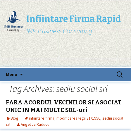
Infiintare Firma Rapid
IMR Business Consulting
Skip
Search
Menu
to
for:
content
Tag Archives: sediu social srl
FARA ACORDUL VECINILOR SI ASOCIAT
UNIC IN MAI MULTE SRL-uri
Blog
infiintare firma
,
modificarea legii 31/1990
,
sediu social
srl
Angelica Raducu