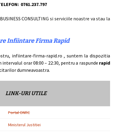
TELEFON:
0761.237.797
 BUSINESS CONSULT
ING si serviciile noastre va stau la
re Infiintare Firma Rapid
stru, infiintare-firma-rapid.ro , suntem la dispozitia
n intervalul orar 08:00 – 22:30, pentru a raspunde
rapid
icitarilor dumneavoastra.
LINK-URI UTILE
Portal ONRC
Ministerul Justitiei