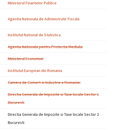
Ministerul Finantelor Publice
Agentia Nationala de Administratir Fiscala
Institutul National de Statistica
Agentia Nationala pentru Protectia Mediului
Ministerul Economiei
Institutul European din Romania
Camera de Comert si Industrie a Romaniei
Directia Generala de Impozite si Taxe locale Sector 1
Bucuresti
Directia Generala de Impozite si Taxe locale Sector 2
Bucuresti