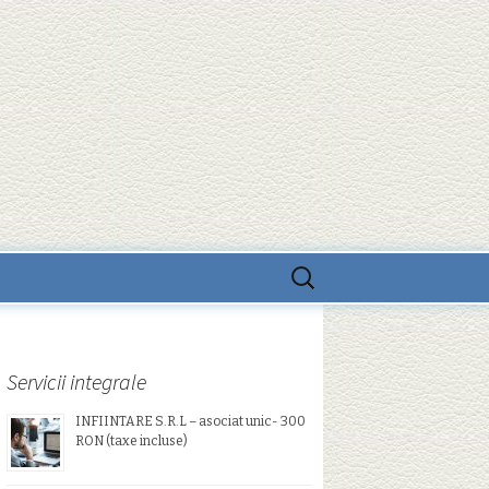
Search
for:
Servicii integrale
INFIINTARE S.R.L – asociat unic- 300
RON (taxe incluse)