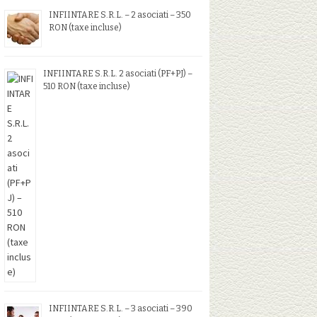
INFIINTARE S.R.L. – 2 asociati – 350
RON (taxe incluse)
INFIINTARE S.R.L. 2 asociati (PF+PJ) –
510 RON (taxe incluse)
INFIINTARE S.R.L. – 3 asociati – 390