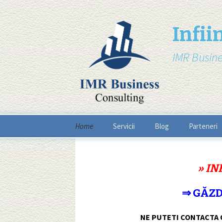
Infii
IMR Busine
Skip
Home
Servicii
Blog
Parteneri
to
content
»
IN
⇒ GĂZD
NE PUTETI CONTACTA 