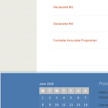
Declaratie M2
Declaratie M3
Formular Asociatie Proprietari
Post
June 2026
M
T
W
T
F
S
S
FARA 
ASOCIA
1
2
3
4
5
6
7
8
9
10
11
12
13
14
Cum im