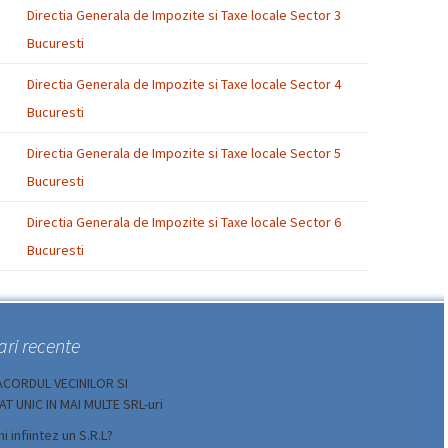
Directia Generala de Impozite si Taxe locale Sector 3
Bucuresti
Directia Generala de Impozite si Taxe locale Sector 4
Bucuresti
Directia Generala de Impozite si Taxe locale Sector 5
Bucuresti
Directia Generala de Impozite si Taxe locale Sector 6
Bucuresti
ari recente
ACORDUL VECINILOR SI
T UNIC IN MAI MULTE SRL-uri
i infiintez un S.R.L?