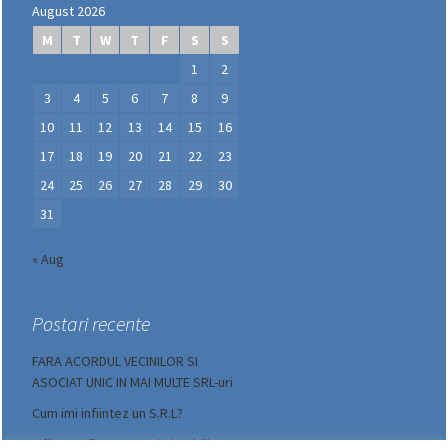
August 2026
M
T
W
T
F
S
S
1
2
3
4
5
6
7
8
9
10
11
12
13
14
15
16
17
18
19
20
21
22
23
24
25
26
27
28
29
30
31
« Aug
Postari recente
FARA ACORDUL VECINILOR SI
ASOCIAT UNIC IN MAI MULTE SRL-uri
Cum imi infiintez un S.R.L?
Infiinatre firma agentie imobiliara