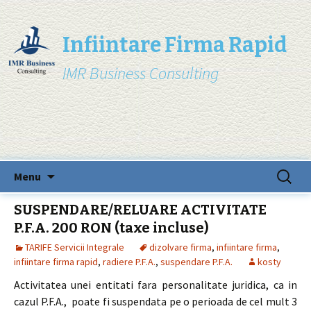
Infiintare Firma Rapid
IMR Business Consulting
Skip
Search
Menu
to
for:
content
SUSPENDARE/RELUARE ACTIVITATE
P.F.A. 200 RON (taxe incluse)
TARIFE Servicii Integrale
dizolvare firma
,
infiintare firma
,
infiintare firma rapid
,
radiere P.F.A.
,
suspendare P.F.A.
kosty
Activitatea unei entitati fara personalitate juridica, ca in
cazul P.F.A., poate fi suspendata pe o perioada de cel mult 3