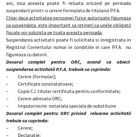
ani, insa aceasta poate fi reluata oricand pe perioada
suspendarii printr-o cerere formulata de titularul P.F.A.
Chiar daca activitatea persoanei fizice autorizate figureaza
ca suspendata, este important sa retineti ca unele obligatii
fiscale vor subzista pe toata aceasta perioada.
Suspendarea activitatii poate fi solicitata si inregistrata in
Registrul Comertului numai in conditiile in care P.F.A. nu
figureaza cu datorii.
Dosarul complet pentru ORC, avand ca obiect
suspendarea activitatii P.F.A. trebuie sa cuprinda:
– Cerere (formular);
– Certificate constatatoare;
– Copie C.I. titular certificata pentru conformitate;
– Cerere adresata ORC;
– Imputernicire notariala speciala de substituire.
Dosarul complet pentru ORC privind reluarea activitatii
trebuie sa cuprinda:
– Cerere;
– Declaratie;