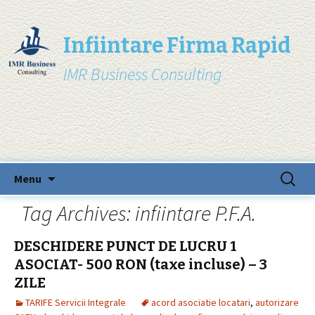
Infiintare Firma Rapid
IMR Business Consulting
Skip
Search
Menu
to
for:
content
Tag Archives: infiintare P.F.A.
DESCHIDERE PUNCT DE LUCRU 1
ASOCIAT- 500 RON (taxe incluse) – 3
ZILE
TARIFE Servicii Integrale
acord asociatie locatari
,
autorizare