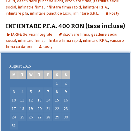
CAEN
,
deschidere punct de lucru
,
dizolvare firma
,
gazduire sediu
social
,
infiinatre firma
,
infiintare firma rapid
,
infiintare P.F.A.
,
infiintare pfa
,
infiintare punct de lucru
,
infiintare S.R.L.
kosty
INFIINTARE P.F.A. 400 RON (taxe incluse)
TARIFE Servicii Integrale
dizolvare firma
,
gazduire sediu
social
,
infiintare firma
,
infiintare firma rapid
,
infiintare P.F.A.
,
vanzare
firma cu datorii
kosty
August 2026
M
T
W
T
F
S
S
1
2
3
4
5
6
7
8
9
10
11
12
13
14
15
16
17
18
19
20
21
22
23
24
25
26
27
28
29
30
31