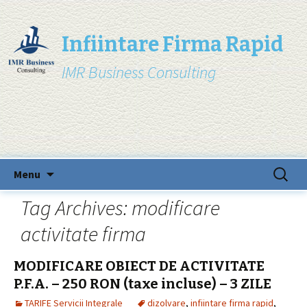
Infiintare Firma Rapid
IMR Business Consulting
Skip
Search
Menu
to
for:
content
Tag Archives: modificare
activitate firma
MODIFICARE OBIECT DE ACTIVITATE
P.F.A. – 250 RON (taxe incluse) – 3 ZILE
TARIFE Servicii Integrale
dizolvare
,
infiintare firma rapid
,