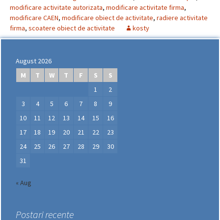
modificare activitate autorizata
,
modificare activitate firma
,
modificare CAEN
,
modificare obiect de activitate
,
radiere activitate
firma
,
scoatere obiect de activitate
kosty
August 2026
M
T
W
T
F
S
S
1
2
3
4
5
6
7
8
9
10
11
12
13
14
15
16
17
18
19
20
21
22
23
24
25
26
27
28
29
30
31
« Aug
Postari recente