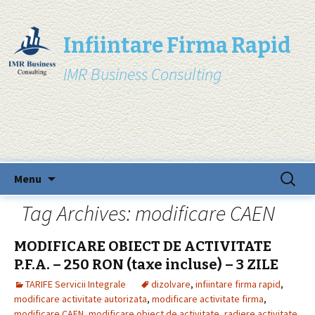
Infiintare Firma Rapid
IMR Business Consulting
Skip
Search
Menu
to
for:
content
Tag Archives: modificare CAEN
MODIFICARE OBIECT DE ACTIVITATE
P.F.A. – 250 RON (taxe incluse) – 3 ZILE
TARIFE Servicii Integrale
dizolvare
,
infiintare firma rapid
,
modificare activitate autorizata
,
modificare activitate firma
,
modificare CAEN
,
modificare obiect de activitate
,
radiere activitate