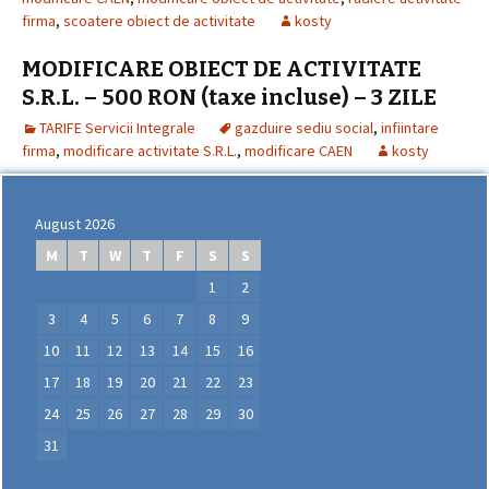
firma
,
scoatere obiect de activitate
kosty
MODIFICARE OBIECT DE ACTIVITATE
S.R.L. – 500 RON (taxe incluse) – 3 ZILE
TARIFE Servicii Integrale
gazduire sediu social
,
infiintare
firma
,
modificare activitate S.R.L.
,
modificare CAEN
kosty
August 2026
M
T
W
T
F
S
S
1
2
3
4
5
6
7
8
9
10
11
12
13
14
15
16
17
18
19
20
21
22
23
24
25
26
27
28
29
30
31